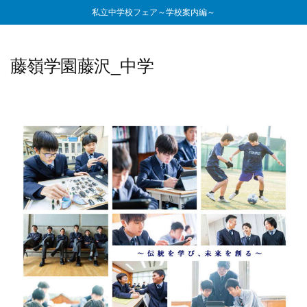
私立中学校フェア～学校案内編～
藤嶺学園藤沢_中学