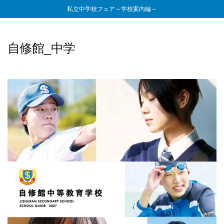
私立中学校フェア～学校案内編～
自修館_中学