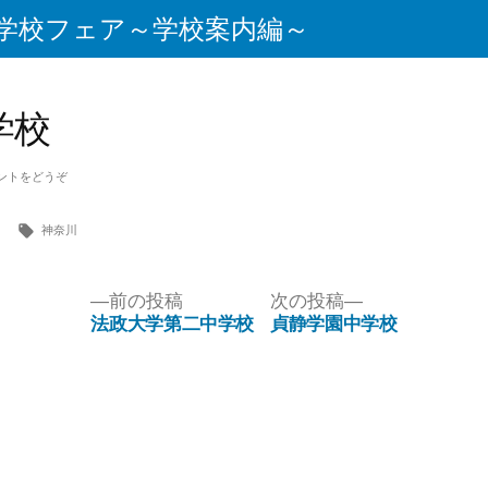
学校フェア～学校案内編～
学校
ントをどうぞ
川
神奈川
前の投稿
次の投稿
法政大学第二中学校
貞静学園中学校