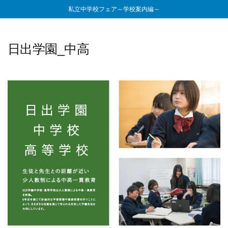
私立中学校フェア～学校案内編～
日出学園_中高