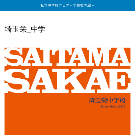
私立中学校フェア～学校案内編～
埼玉栄_中学